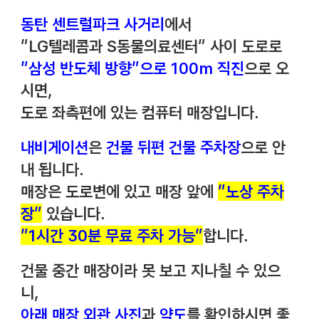
동탄 센트럴파크 사거리
에서
"LG텔레콤과 S동물의료센터" 사이 도로로
"삼성 반도체 방향"으로 100m 직진
으로 오
시면,
도로 좌측편에 있는 컴퓨터 매장입니다.
내비게이션
은
건물 뒤편 건물 주차장
으로 안
내 됩니다.
매장은 도로변에 있고 매장 앞에
"노상 주차
장"
있습니다.
"1시간 30분 무료 주차 가능"
합니다.
건물 중간 매장이라 못 보고 지나칠 수 있으
니,
아래 매장 외관 사진
과
약도
를 확인하시면 좋