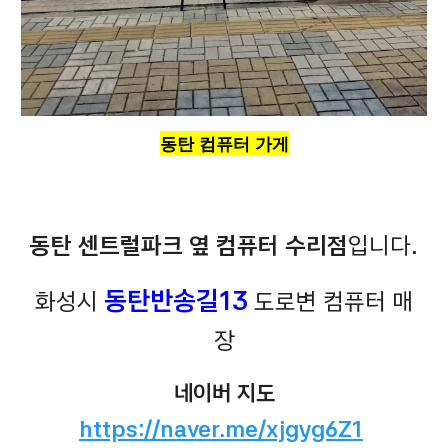
동탄 컴퓨터 가게
동탄 센트럴파크 옆 컴퓨터 수리점
입니다.
동탄반송길13
화성시
도로변 컴퓨터 매
장
네이버 지도
https://naver.me/xjgyg6Z1